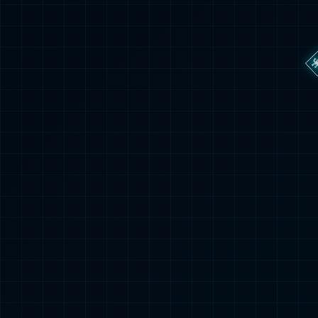
科技时尚工作环境，
极致完
氛围欢乐活动丰富
加速成
坐拥宁波最in的办公环境、各大菜系口味
专业技能、
丰富、网红咖啡厅、免费健身房团课；鸟
岗位带教、
人音乐节、毅行、青春潮流的主题年会；
管理专业双
偶遇爱豆的时尚秀场，养眼同事……
善